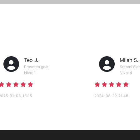
Teo J.
Milan S.
Proveren gost,
Srebrni član
Nivo: 1
Nivo: 4
2025-01-08, 13:15
2024-08-29, 21:46