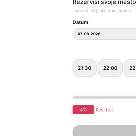
Rezerviši svoje mesto 
Izaberite željeni datum, vreme i b
Datum
21:30
22:00
22
4%
Keš-bek