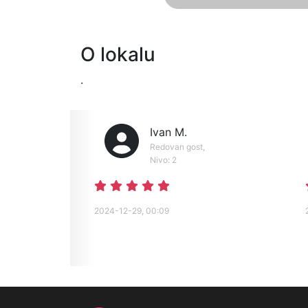
O lokalu
.
Ivan M.
Redovan gost,
Nivo: 2
2024-12-29, 00:09