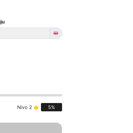
iju
Nivo 2 👉
5%