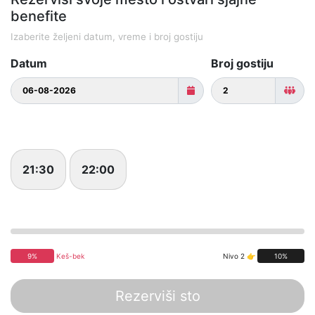
benefite
Izaberite željeni datum, vreme i broj gostiju
Datum
Broj gostiju
21:30
22:00
9%
Keš-bek
Nivo 2 👉
10%
Rezerviši sto