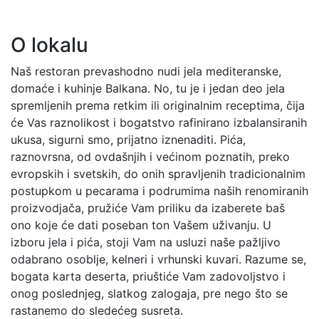
O lokalu
Naš restoran prevashodno nudi jela mediteranske,
domaće i kuhinje Balkana. No, tu je i jedan deo jela
spremljenih prema retkim ili originalnim receptima, čija
će Vas raznolikost i bogatstvo rafinirano izbalansiranih
ukusa, sigurni smo, prijatno iznenaditi. Pića,
raznovrsna, od ovdašnjih i većinom poznatih, preko
evropskih i svetskih, do onih spravljenih tradicionalnim
postupkom u pecarama i podrumima naših renomiranih
proizvodjača, pružiće Vam priliku da izaberete baš
ono koje će dati poseban ton Vašem uživanju. U
izboru jela i pića, stoji Vam na usluzi naše pažljivo
odabrano osoblje, kelneri i vrhunski kuvari. Razume se,
bogata karta deserta, priuštiće Vam zadovoljstvo i
onog poslednjeg, slatkog zalogaja, pre nego što se
rastanemo do sledećeg susreta.