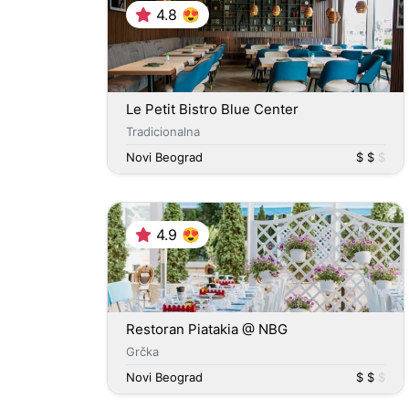
4.8 😍
Le Petit Bistro Blue Center
Tradicionalna
Novi Beograd
$ $
$
4.9 😍
Restoran Piatakia @ NBG
Grčka
Novi Beograd
$ $
$