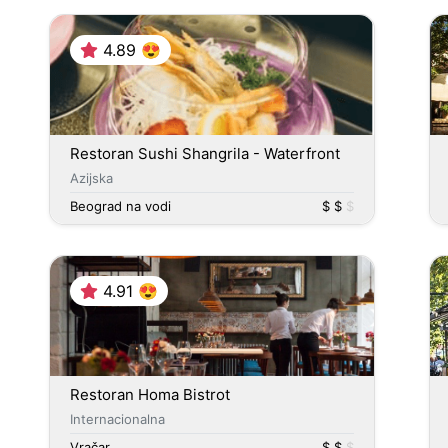
4.89 😍
Restoran Sushi Shangrila - Waterfront
Azijska
Beograd na vodi
$ $
$
4.91 😍
Restoran Homa Bistrot
Internacionalna
Vračar
$ $
$