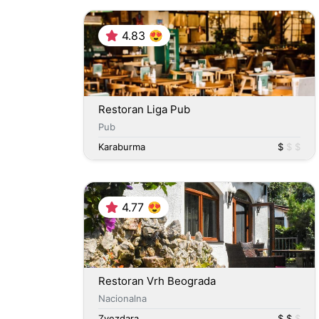
4.83 😍
Restoran Liga Pub
Pub
Karaburma
$
$ $
4.77 😍
Restoran Vrh Beograda
Nacionalna
Zvezdara
$ $
$