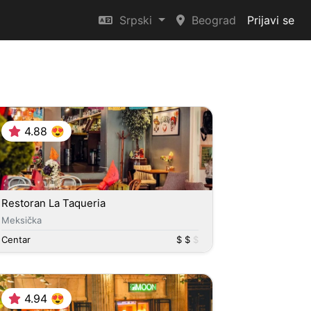
Srpski
Beograd
Prijavi se
4.88 😍
Restoran La Taqueria
Meksička
Centar
$ $
$
4.94 😍