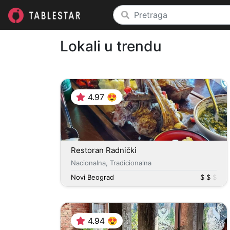
Lokali u trendu
4.97 😍
Restoran Radnički
Nacionalna, Tradicionalna
Novi Beograd
$ $
$
4.94 😍