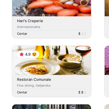
Hari's Creperie
Internacionalna
Centar
$
$ $
4.9 😍
Restoran Comunale
Fine dining, Italijanska
Centar
$ $
$