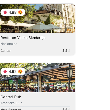
4.88 😍
Restoran Velika Skadarlija
Nacionalna
Centar
$ $
$
4.92 😍
Central Pub
Američka, Pub
Novi Beograd
$ $
$