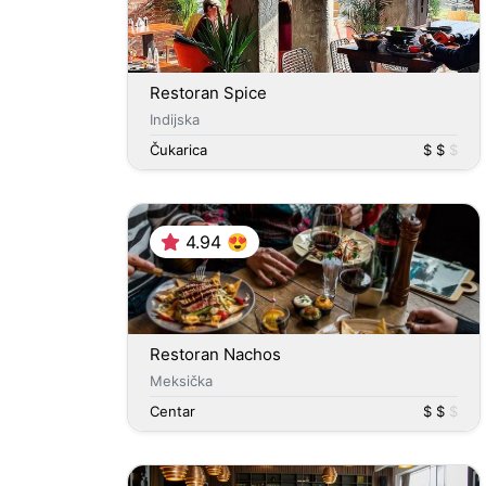
Restoran Spice
Indijska
Čukarica
$ $
$
4.94 😍
Restoran Nachos
Meksička
Centar
$ $
$