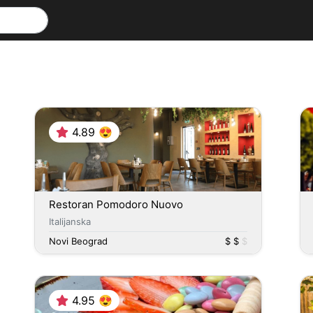
4.89 😍
Restoran Pomodoro Nuovo
Italijanska
Novi Beograd
$ $
$
4.95 😍