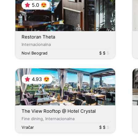
5.0 😍
Restoran Theta
Internacionalna
Novi Beograd
$ $
$
4.93 😍
The View Rooftop @ Hotel Crystal
Fine dining, Internacionalna
Vračar
$ $
$