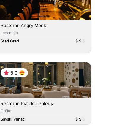
Restoran Angry Monk
Japanska
Stari Grad
$ $
$
5.0 😍
Restoran Piatakia Galerija
Grčka
Savski Venac
$ $
$