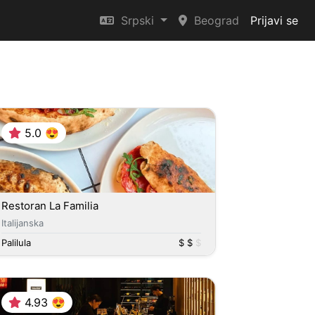
Srpski
Beograd
Prijavi se
5.0 😍
Restoran La Familia
Italijanska
Palilula
$ $
$
4.93 😍