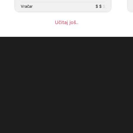
Vračar
$ $
$
Učitaj još..