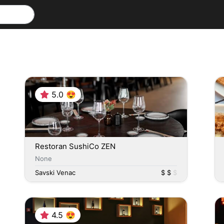
5.0 😍
Restoran SushiCo ZEN
None
Savski Venac
$ $
$
4.5 😍