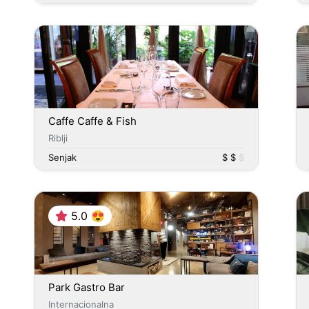
Caffe Caffe & Fish
Riblji
Senjak
$ $
$
5.0 😍
Park Gastro Bar
Internacionalna