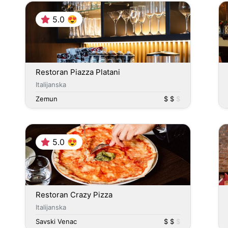
5.0 😍
Restoran Piazza Platani
Italijanska
Zemun
$ $
$
5.0 😍
Restoran Crazy Pizza
Italijanska
Savski Venac
$ $
$